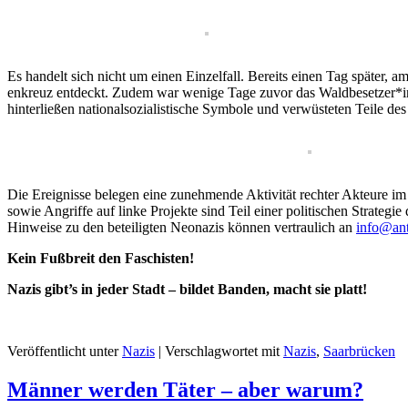
Es han­delt sich nicht um einen Einzelfall. Bere­its einen Tag später,
enkreuz ent­deckt. Zudem war wenige Tage zuvor das Waldbesetzer*i
hin­ter­ließen nation­al­sozial­is­tis­che Sym­bole und ver­wüsteten Teile d
Die Ereignisse bele­gen eine zunehmende Aktiv­ität rechter Akteure im Saa
sowie Angriffe auf linke Pro­jek­te sind Teil ein­er poli­tis­chen Strate
Hin­weise zu den beteiligten Neon­azis kön­nen ver­traulich an
info@ant
Kein Fußbre­it den Faschisten!
Nazis gibt’s in jed­er Stadt – bildet Ban­den, macht sie platt!
Veröffentlicht unter
Nazis
|
Verschlagwortet mit
Nazis
,
Saarbrücken
Männer werden Täter – aber warum?