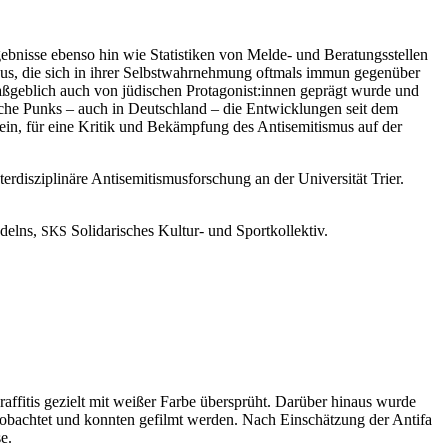
eb­nisse eben­so hin wie Sta­tis­tiken von Melde- und Beratungsstellen
ilieus, die sich in ihrer Selb­st­wahrnehmung oft­mals immun gegenüber
aßge­blich auch von jüdis­chen Protagonist:innen geprägt wurde und
s­che Punks – auch in Deutsch­land – die Entwick­lun­gen seit dem
in, für eine Kri­tik und Bekämp­fung des Anti­semitismus auf der
r­diszi­plinäre Anti­semitismus­forschung an der Uni­ver­sität Tri­er.
­delns,
Sol­i­darisches Kul­tur- und Sportkollek­tiv.
SKS
­fi­tis gezielt mit weißer Farbe über­sprüht. Darüber hin­aus wurde
obachtet und kon­nten gefilmt wer­den. Nach Ein­schätzung der Antifa
e.