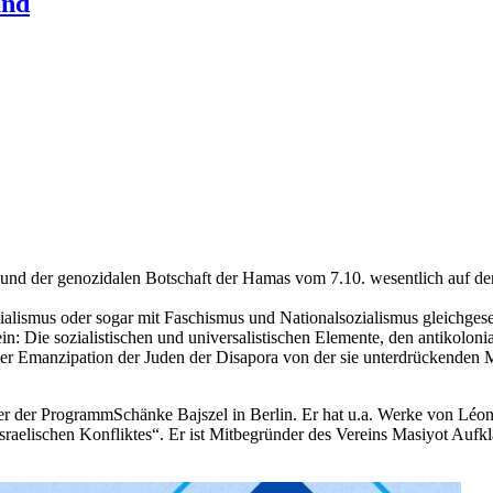
and
er und der genozi­dalen Botschaft der Hamas vom 7.10. wesentlich auf den
l­is­mus oder sog­ar mit Faschis­mus und Nation­al­sozial­is­mus gle­ichge­set
: Die sozial­is­tis­chen und uni­ver­sal­is­tis­chen Ele­mente, den antiko
ein­er Emanzi­pa­tion der Juden der Dis­apo­ra von der sie unter­drück­enden
treiber der Pro­gramm­Schänke Bajszel in Berlin. Er hat u.a. Werke von Léon 
lis­chen Kon­flik­tes“. Er ist Mit­be­grün­der des Vere­ins Masiy­ot Aufk­l