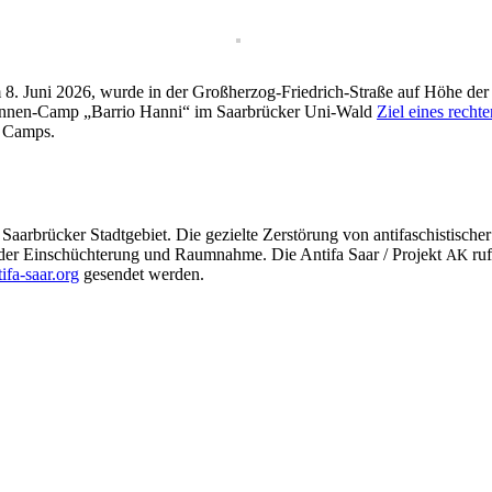
 am 8. Juni 2026, wurde in der Großher­zog-Friedrich-Straße auf Höhe de
nnen-Camp „Bar­rio Han­ni“ im Saar­brück­er Uni-Wald
Ziel eines recht­
es Camps.
r­brück­er Stadt­ge­bi­et. Die gezielte Zer­störung von antifaschis­tis­ch­
­gie der Ein­schüchterung und Raum­nahme. Die Antifa Saar / Pro­jekt
ruf
AK
ifa-saar.org
gesendet werden.