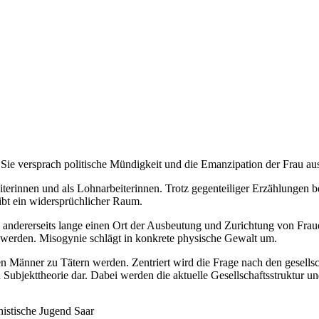
 Sie ver­sprach poli­tis­che Mündigkeit und die Emanzi­pa­tion der Frau aus
­erin­nen und als Lohnar­bei­t­erin­nen. Trotz gegen­teiliger Erzäh­lun­gen b
ibt ein wider­sprüch­lich­er Raum.
 ander­er­seits lange einen Ort der Aus­beu­tung und Zurich­tung von Fraue
t wer­den. Misog­y­nie schlägt in konkrete physis­che Gewalt um.
en Män­ner zu Tätern wer­den. Zen­tri­ert wird die Frage nach den gesells
nd Sub­jek­t­the­o­rie dar. Dabei wer­den die aktuelle Gesellschaftsstruk­tur 
his­tis­che Jugend Saar