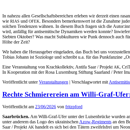
In nahezu allen Gesellschafts­bere­ichen erleben wir derzeit einen ras­
wie
und
. Beson­ders bemerkenswert ist die Zunahme juden­fe
RIAS
OFEK
solchen Ten­den­zen wäh­nen. In diesem Buch fra­gen sich die Autor:i
wird, anfäl­lig für anti­semi­tis­che Dynamiken wer­den kon­nte? Inwie
Siebten Okto­ber? Was macht Sub­kul­turen wie Punk den­noch auch für 
Höhe der Zeit?
Wir haben die Her­aus­ge­ber ein­ge­laden, das Buch bei uns vorzustellen: A
Tobias Johann ist Sozi­ologe und schreibt u.a. für das Punk­fanzine „Ost
Eine Ver­anstal­tung von Krachkollek­tiv, Antifa Saar / Pro­jekt
, Cri
AK
In Koop­er­a­tion mit der Rosa Lux­em­burg Stiftung Saar­land / Peter Im
Veröffentlicht unter
Veranstaltungen
|
Verschlagwortet mit
Antisemiti
Rechte Schmierereien am Willi-Graf-Ufer:
Veröffentlicht am
23/06/2026
von
fritzpford
Saar­brück­en.
Am Willi-Graf-Ufer unter der Luisen­brücke wur­den am S
unter anderem das Logo des ukrainis­chen
Azow-Reg­i­ments
an den Br
Saar / Pro­jekt
han­delt es sich bei den Tätern zweifels­frei um Neon
AK