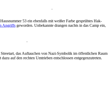
r Haus­num­mer 53 ein eben­falls mit weißer Farbe gesprüht­es Hak­
en Angriffs
gewor­den. Unbekan­nte drangen nachts in das Camp ein,
er Stree­tart, das Auf­tauchen von Nazi-Sym­bo­l­ik im öffentlichen Raum
t dazu auf den recht­en Umtrieben entschlossen ent­ge­gen­zutreten.