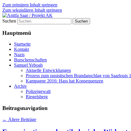
Zum primären Inhalt springen
Zum sekundären Inhalt springen
Suchen
Antifa Saar / Projekt AK
Hauptmenü
Startseite
Kontakt
Nazis
Burschenschaften
Samuel Yeboah
Aktuelle Entwicklungen
Prozess zum rassistischen Brandanschlag von Saarloui
Kampagne 2016: Hass hat Konsequenzen
Archiv
Polizeigewalt
Riegelsberg
Beitragsnavigation
←
Ältere Beiträge