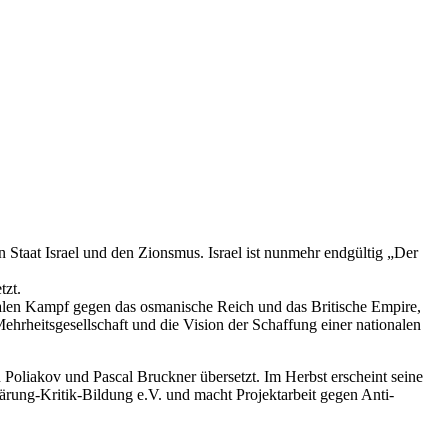
 Staat Israel und den Zion­s­mus. Israel ist nun­mehr endgültig „Der
­zt.
lo­nialen Kampf gegen das osman­is­che Reich und das Britis­che Empire,
 Mehrheits­ge­sellschaft und die Vision der Schaf­fung ein­er nationalen
Poli­akov und Pas­cal Bruck­n­er über­set­zt. Im Herb­st erscheint seine
ärung-Kri­tik-Bil­dung e.V. und macht Pro­jek­tar­beit gegen Anti­