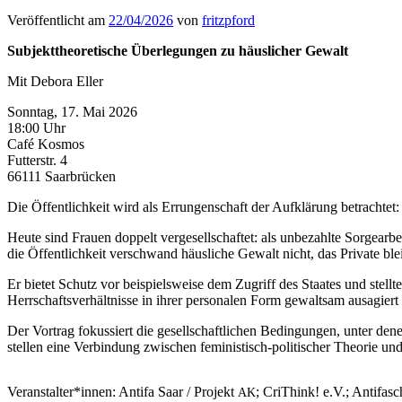
Veröffentlicht am
22/04/2026
von
fritzpford
Sub­jek­t­the­o­retis­che Über­legun­gen zu häus­lich­er Gewalt
Mit Deb­o­ra Eller
Son­ntag, 17. Mai 2026
18:00 Uhr
Café Kos­mos
Fut­ter­str. 4
66111 Saar­brück­en
Die Öffentlichkeit wird als Errun­gen­schaft der Aufk­lärung betra­chtet:
Heute sind Frauen dop­pelt verge­sellschaftet: als unbezahlte Sorgear­bei­t
die Öffentlichkeit ver­schwand häus­liche Gewalt nicht, das Pri­vate ble
Er bietet Schutz vor beispiel­sweise dem Zugriff des Staates und stellte
Herrschaftsver­hält­nisse in ihrer per­son­alen Form gewalt­sam ausagier
Der Vor­trag fokussiert die gesellschaftlichen Bedin­gun­gen, unter den
stellen eine Verbindung zwis­chen fem­i­nis­tisch-poli­tis­ch­er The­o­rie u
Veranstalter*innen: Antifa Saar / Pro­jekt
; Cri­Think! e.V.; Antifasc
AK