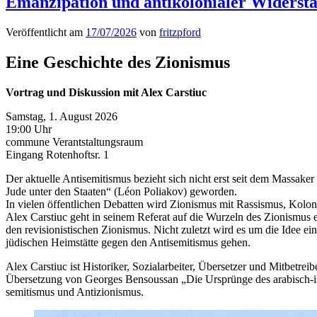
Emanzipation und antikolonialer Widerst
Veröffentlicht am
17/07/2026
von
fritzpford
Eine Geschichte des Zionismus
Vor­trag und Diskus­sion mit Alex Carstiuc
Sam­stag, 1. August 2026
19:00 Uhr
com­mune Ver­antstal­tungsraum
Ein­gang Roten­hoft­sr. 1
Der aktuelle Anti­semitismus bezieht sich nicht erst seit dem Mas­sak­
Jude unter den Staat­en“ (Léon Poli­akov) gewor­den.
In vie­len öffentlichen Debat­ten wird Zion­is­mus mit Ras­sis­mus, Kolo­nia
Alex Carstiuc geht in seinem Refer­at auf die Wurzeln des Zion­is­mus ein
den revi­sion­is­tis­chen Zion­is­mus. Nicht zulet­zt wird es um die Idee 
jüdis­chen Heim­stätte gegen den Anti­semitismus gehen.
Alex Carstiuc ist His­torik­er, Sozialar­beit­er, Über­set­zer und Mit­be­
Über­set­zung von Georges Ben­sous­san „Die Ursprünge des ara­bisch-israe
semitismus und Antizionismus.