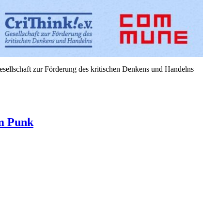
esellschaft zur Förderung des kri­tis­chen Denkens und Handelns
im Punk