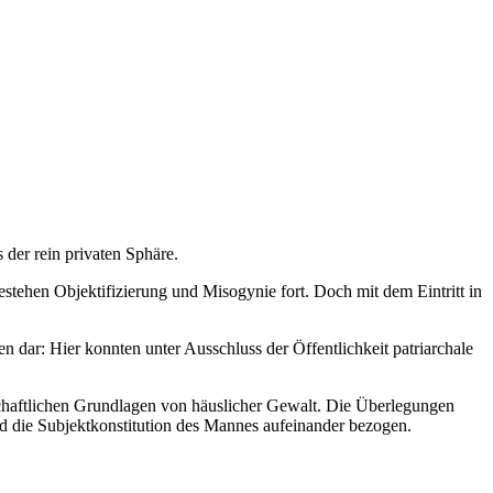
 der rein pri­vat­en Sphäre.
este­hen Objek­ti­fizierung und Misog­y­nie fort. Doch mit dem Ein­tritt in
n dar: Hier kon­nten unter Auss­chluss der Öffentlichkeit patri­ar­chale
chaftlichen Grund­la­gen von häus­lich­er Gewalt. Die Über­legun­gen
und die Sub­jek­tkon­sti­tu­tion des Mannes aufeinan­der bezogen.