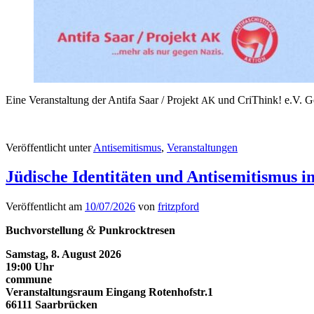
Eine Ver­anstal­tung der Antifa Saar / Pro­jekt
und Cri­Think! e.V. G
AK
Veröffentlicht unter
Antisemitismus
,
Veranstaltungen
Jüdische Identitäten und Antisemitismus 
Veröffentlicht am
10/07/2026
von
fritzpford
&
Buchvorstel­lung
Punkrocktresen
Sam­stag, 8. August 2026
19:00 Uhr
com­mune
Ver­anstal­tungsraum Ein­gang Rotenhofstr.1
66111 Saar­brück­en