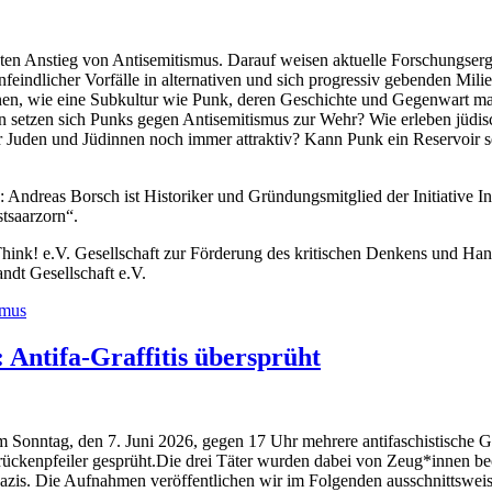
an­ten Anstieg von Anti­semitismus. Darauf weisen aktuelle Forschungserg
indlich­er Vor­fälle in alter­na­tiv­en und sich pro­gres­siv geben­den M
nnen, wie eine Sub­kul­tur wie Punk, deren Geschichte und Gegen­wart m
fern set­zen sich Punks gegen Anti­semitismus zur Wehr? Wie erleben jüdi
Juden und Jüdin­nen noch immer attrak­tiv? Kann Punk ein Reser­voir se
ndreas Borsch ist His­torik­er und Grün­dungsmit­glied der Ini­tia­tive Inte
­saar­zorn“.
­Think! e.V. Gesellschaft zur Förderung des kri­tis­chen Denkens und Han
andt Gesellschaft e.V.
smus
 Antifa-Graffitis übersprüht
on­ntag, den 7. Juni 2026, gegen 17 Uhr mehrere antifaschis­tis­che Graf
ück­enpfeil­er gesprüht.Die drei Täter wur­den dabei von Zeug*innen be
­azis. Die Auf­nah­men veröf­fentlichen wir im Fol­gen­den ausschnittsweis